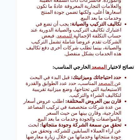
والموردة. فالشركات ذات السمعة الطيبة
والعلامات التجارية المعروفة عادةً ما تكون
أسعارها أعلى، ولكنها تضمن جودة المنتج
وخدمات ما بعد البيع.
تكاليف التركيب والصيانة:
يجب أن تضع في
اعتبارك تكاليف التركيب والصيانة الدورية عند
حساب التكلفة الإجمالية
للمصعد
. فبعض
الشركات تقدم عروضاً شاملة تشمل التركيب
والصيانة، بينما تطلب شركات أخرى دفع تكاليف
هذه الخدمات بشكل منفصل.
نصائح لاختيار
المصعد
الخارجي المناسب:
حدد احتياجاتك وميزانيتك:
قبل البدء في البحث
عن
المصعد
المناسب، حدد عدد الطوابق والقدرة
الاستيعابية التي تحتاجها، وضع ميزانية تقريبية
لتكاليف الشراء والتركيب.
قارن بين العروض المختلفة:
اطلب عروض أسعار
من عدة شركات متخصصة في تركيب المصاعد
الخارجية، وقارن بينها من حيث السعر
والمواصفات والجودة وخدمات ما بعد البيع.
تحقق من سمعة الشركة وجودة منتجاتها:
ابحث
عن آراء العملاء السابقين للشركة، وتحقق من
جودة منتجاتها وخدماتها من خلال زيارة معارضها