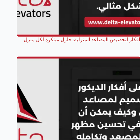
أفكار لتخصيص المصاعد المنزلية: حلول مبتكرة لكل منزل